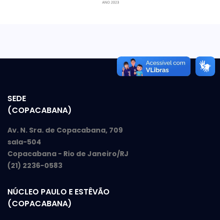
SEDE
(COPACABANA)
Av. N. Sra. de Copacabana, 709
sala-504
Copacabana - Rio de Janeiro/RJ
(21) 2236-0583
NÚCLEO PAULO E ESTÊVÃO
(COPACABANA)