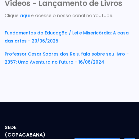
Vídeos - Lançamento de Livros
Clique
aqui
e acesse o nosso canal no YouTube.
Fundamentos da Educação / Lei e Misericórdia: A casa
das artes - 29/06/2025
Professor Cesar Soares dos Reis, fala sobre seu livro -
2357: Uma Aventura no Futuro - 16/06/2024
SEDE
(COPACABANA)