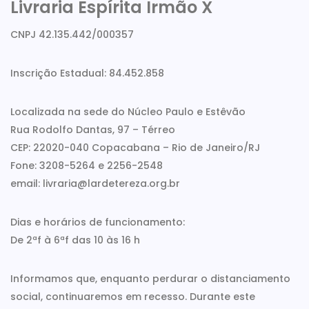
Livraria Espírita Irmão X
CNPJ 42.135.442/000357
Inscrição Estadual: 84.452.858
Localizada na sede do Núcleo Paulo e Estêvão
Rua Rodolfo Dantas, 97 – Térreo
CEP: 22020-040 Copacabana – Rio de Janeiro/RJ
Fone: 3208-5264 e 2256-2548
email: livraria@lardetereza.org.br
Dias e horários de funcionamento:
De 2ªf à 6ªf das 10 às 16 h
Informamos que, enquanto perdurar o distanciamento
social, continuaremos em recesso. Durante este