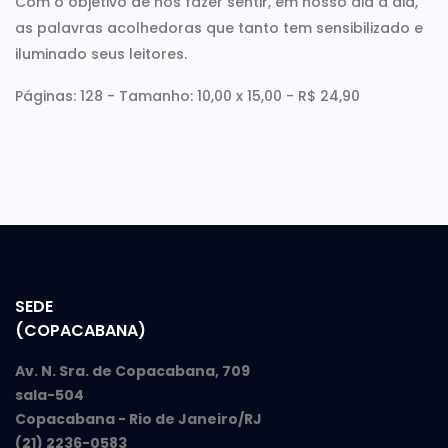
Com o objetivo de nos fazer sentir, em nosso dia a dia,
as palavras acolhedoras que tanto tem sensibilizado e
iluminado seus leitores.
Páginas: 128 - Tamanho: 10,00 x 15,00 - R$ 24,90
SEDE
(COPACABANA)
Av. N. Sra. de Copacabana, 709
sala-504
Copacabana - Rio de Janeiro/RJ
(21) 2236-0583