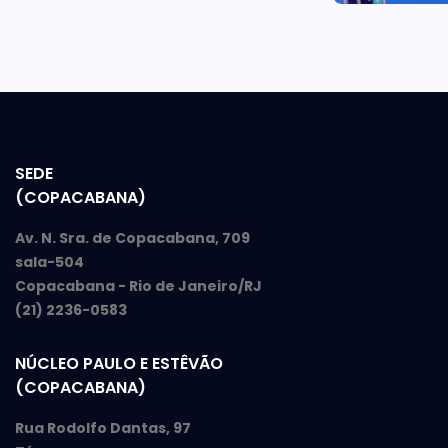
SEDE
(COPACABANA)
Av. N. Sra. de Copacabana, 709
sala-504
Copacabana - Rio de Janeiro/RJ
(21) 2236-0583
NÚCLEO PAULO E ESTÊVÃO
(COPACABANA)
Rua Rodolfo Dantas, 97