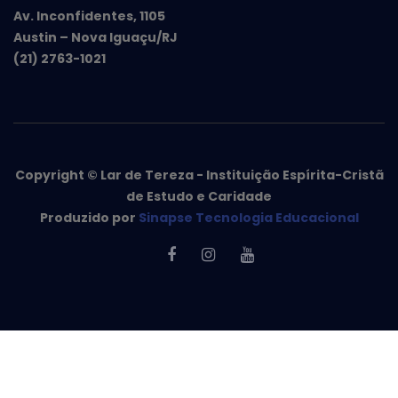
Av. Inconfidentes, 1105
Austin – Nova Iguaçu/RJ
(21) 2763-1021
Copyright © Lar de Tereza - Instituição Espírita-Cristã
de Estudo e Caridade
Produzido por
Sinapse Tecnologia Educacional