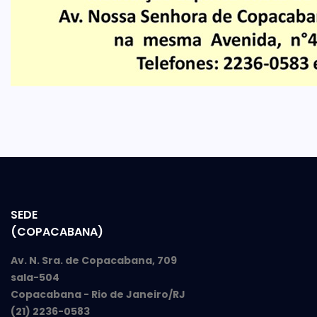
SEDE
(COPACABANA)
Av. N. Sra. de Copacabana, 709
sala-504
Copacabana - Rio de Janeiro/RJ
(21) 2236-0583