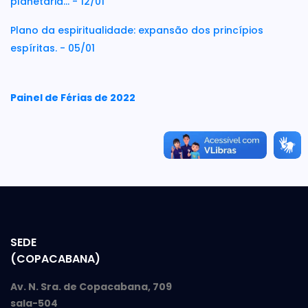
planetária... - 12/01
Plano da espiritualidade: expansão dos princípios
espíritas. - 05/01
Painel de Férias de 2022
SEDE
(COPACABANA)
Av. N. Sra. de Copacabana, 709
sala-504