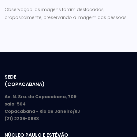
Observação: as imagens foram desfocadas,
propositalmente, preservando a imagem das pessoas.
SEDE
(COPACABANA)
Av. N. Sra. de Copacabana, 709
sala-504
Copacabana - Rio de Janeiro/RJ
(21) 2236-0583
NÚCLEO PAULO E ESTÊVÃO